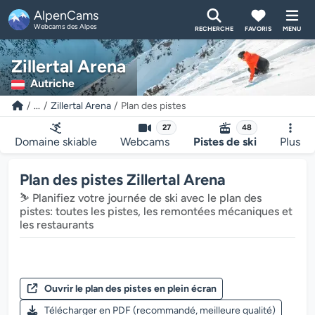
AlpenCams
Webcams des Alpes
RECHERCHE
FAVORIS
MENU
Zillertal Arena
Autriche
...
Zillertal Arena
Plan des pistes
27
48
Domaine skiable
Webcams
Pistes de ski
Plus
Plan des pistes Zillertal Arena
⛷️ Planifiez votre journée de ski avec le plan des
pistes: toutes les pistes, les remontées mécaniques et
les restaurants
Ouvrir le plan des pistes en plein écran
Télécharger en PDF (recommandé, meilleure qualité)