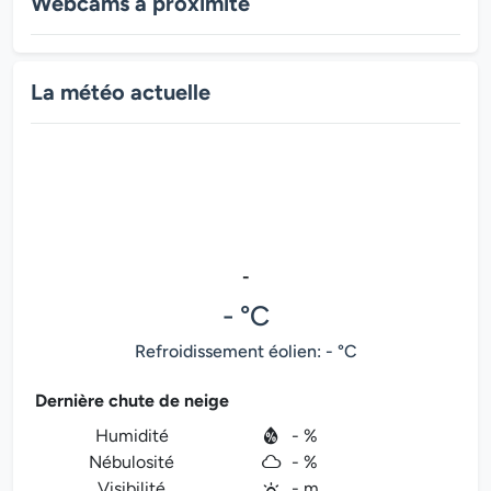
Webcams à proximité
La météo actuelle
-
- °C
Refroidissement éolien: - °C
Dernière chute de neige
Humidité
- %
Nébulosité
- %
Visibilité
- m