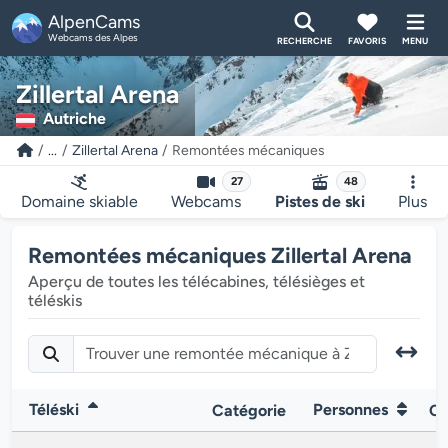
AlpenCams
Webcams des Alpes
RECHERCHE
FAVORIS
MENU
Zillertal Arena
Autriche
...
Zillertal Arena
Remontées mécaniques
27
48
Domaine skiable
Webcams
Pistes de ski
Plus
Remontées mécaniques Zillertal Arena
Aperçu de toutes les télécabines, télésièges et
téléskis
Téléski
Personnes
Catégorie
Ch