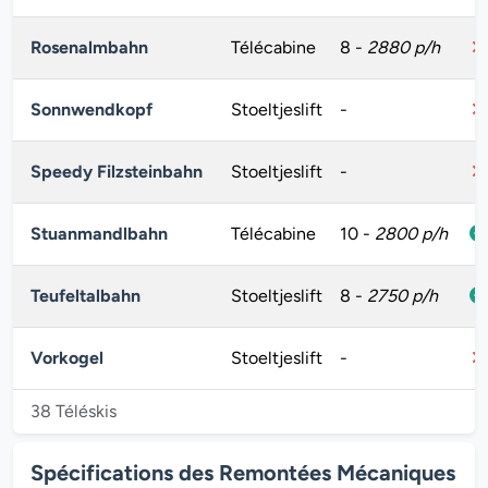
Rosenalmbahn
Télécabine
8
-
2880 p/h
Sonnwendkopf
Stoeltjeslift
-
Speedy Filzsteinbahn
Stoeltjeslift
-
Stuanmandlbahn
Télécabine
10
-
2800 p/h
Teufeltalbahn
Stoeltjeslift
8
-
2750 p/h
Vorkogel
Stoeltjeslift
-
38 Téléskis
Spécifications des Remontées Mécaniques