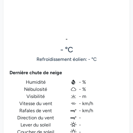
-
- °C
Refroidissement éolien: - °C
Dernière chute de neige
Humidité
- %
Nébulosité
- %
Visibilité
- m
Vitesse du vent
- km/h
Rafales de vent
- km/h
Direction du vent
-
Lever du soleil
-
Coucher de soleil
-