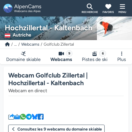
AlpenCams
Webcams des Alpes
RECHERCHE
FAVORIS
MENU
Hochzillertal - Kaltenbach
Autriche
...
Webcams
Golfclub Zillertal
9
6
Domaine skiable
Webcams
Pistes de ski
Plus
Webcam Golfclub Zillertal |
Hochzillertal - Kaltenbach
Webcam en direct
Le lecteur multimédia de la we
Consultez les 9 webcams du domaine skiable