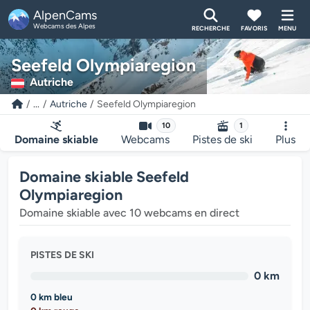
AlpenCams
Webcams des Alpes
RECHERCHE
FAVORIS
MENU
Seefeld Olympiaregion
Autriche
...
Autriche
Seefeld Olympiaregion
10
1
Domaine skiable
Webcams
Pistes de ski
Plus
Domaine skiable Seefeld
Olympiaregion
Domaine skiable avec 10 webcams en direct
PISTES DE SKI
0 km
0 km bleu