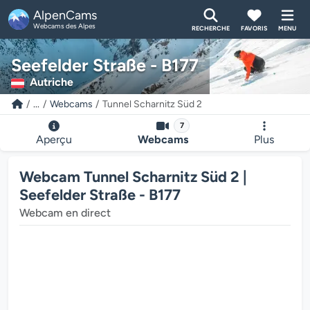
AlpenCams
Webcams des Alpes
RECHERCHE
FAVORIS
MENU
Seefelder Straße - B177
Autriche
...
Webcams
Tunnel Scharnitz Süd 2
7
Aperçu
Webcams
Plus
Webcam Tunnel Scharnitz Süd 2 |
Seefelder Straße - B177
Webcam en direct