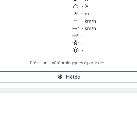
- %
- m
- km/h
- km/h
-
-
-
Prévisions météorologiques à partir de: -
Météo