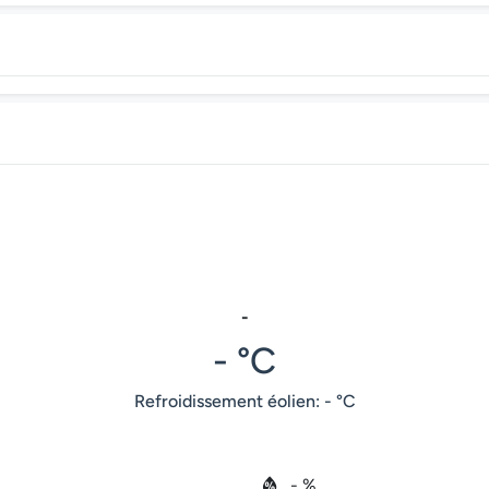
-
- °C
Refroidissement éolien: - °C
- %