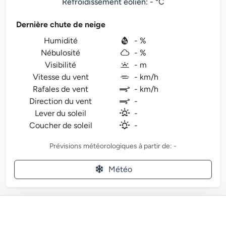
Refroidissement éolien: - °C
Dernière chute de neige
Humidité
- %
Nébulosité
- %
Visibilité
- m
Vitesse du vent
- km/h
Rafales de vent
- km/h
Direction du vent
-
Lever du soleil
-
Coucher de soleil
-
Prévisions météorologiques à partir de: -
Météo