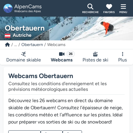
AlpenCams
Webcams des Alpes
RECHERCHE
FAVORIS
MENU
Obertauern
Autriche
...
Obertauern
Webcams
26
Domaine skiable
Webcams
Pistes de ski
Plus
Webcams Obertauern
Consultez les conditions d'enneigement et les
prévisions météorologiques actuelles
Découvrez les 26 webcams en direct du domaine
skiable de Obertauern! Consultez l’épaisseur de neige,
les conditions météo et l’affluence sur les pistes. Idéal
pour préparer vos sorties de ski ou de snowboard!