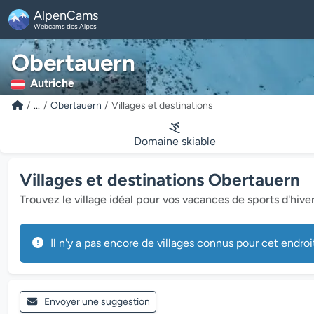
AlpenCams
Webcams des Alpes
Obertauern
Autriche
...
Obertauern
Villages et destinations
Domaine skiable
Villages et destinations Obertauern
Trouvez le village idéal pour vos vacances de sports d'hive
Il n'y a pas encore de villages connus pour cet endroi
Envoyer une suggestion