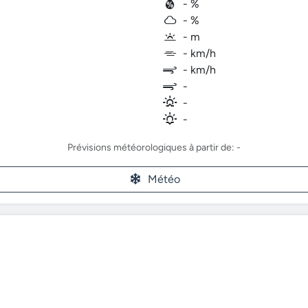
- %
- %
- m
- km/h
- km/h
-
-
-
Prévisions météorologiques à partir de: -
Météo