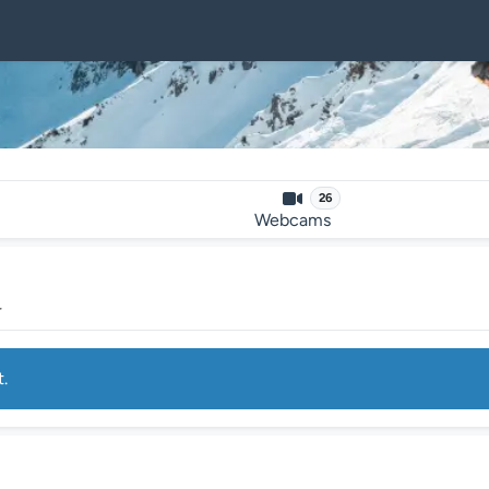
26
Webcams
r
t.