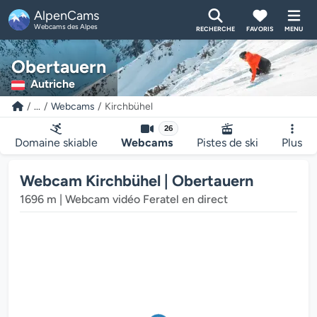
AlpenCams
Webcams des Alpes
RECHERCHE
FAVORIS
MENU
Obertauern
Autriche
...
Webcams
Kirchbühel
Le lecteur multimédia de la webcam charge...
26
Domaine skiable
Webcams
Pistes de ski
Plus
Webcam Kirchbühel | Obertauern
1696 m | Webcam vidéo Feratel en direct