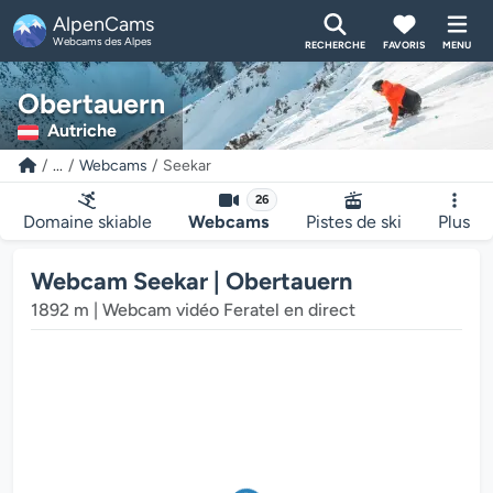
AlpenCams
Webcams des Alpes
RECHERCHE
FAVORIS
MENU
Obertauern
Autriche
...
Webcams
Seekar
Le lecteur multimédia de la webcam charge...
26
Domaine skiable
Webcams
Pistes de ski
Plus
Webcam Seekar | Obertauern
1892 m | Webcam vidéo Feratel en direct