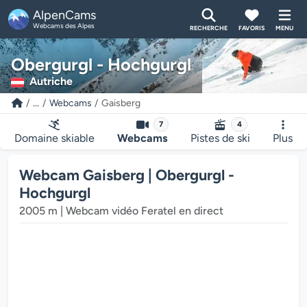
AlpenCams
Webcams des Alpes
RECHERCHE
FAVORIS
MENU
Obergurgl - Hochgurgl
Autriche
...
Webcams
Gaisberg
7
4
Domaine skiable
Webcams
Pistes de ski
Plus
Le lecteur multimédia de la webcam charge...
Webcam Gaisberg | Obergurgl -
Hochgurgl
2005 m | Webcam vidéo Feratel en direct