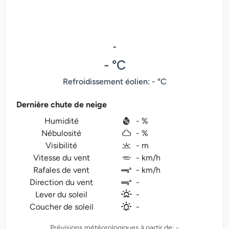
-
- °C
Refroidissement éolien: - °C
Dernière chute de neige
Humidité
- %
Nébulosité
- %
Visibilité
- m
Vitesse du vent
- km/h
Rafales de vent
- km/h
Direction du vent
-
Lever du soleil
-
Coucher de soleil
-
Prévisions météorologiques à partir de: -