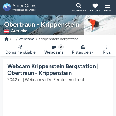
AlpenCams
Webcams des Alpes
RECHERCHE
FAVORIS
MENU
Obertraun - Krippenstein
Autriche
...
Webcams
Krippenstein Bergstation
2
Domaine skiable
Webcams
Pistes de ski
Plus
Webcam Krippenstein Bergstation |
Obertraun - Krippenstein
2042 m | Webcam vidéo Feratel en direct