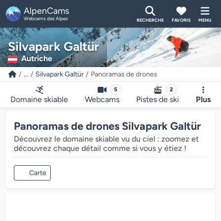
AlpenCams
Webcams des Alpes
RECHERCHE
FAVORIS
MENU
Silvapark Galtür
Autriche
...
Silvapark Galtür
Panoramas de drones
5
2
Domaine skiable
Webcams
Pistes de ski
Plus
Panoramas de drones Silvapark Galtür
Découvrez le domaine skiable vu du ciel : zoomez et
découvrez chaque détail comme si vous y étiez !
Carte