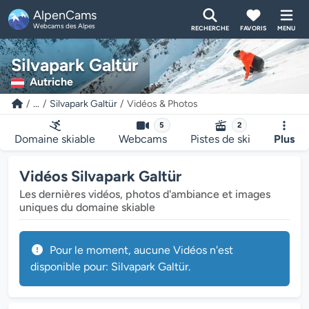
AlpenCams
Webcams des Alpes
RECHERCHE
FAVORIS
MENU
Silvapark Galtür
Autriche
...
Silvapark Galtür
Vidéos & Photos
5
2
Domaine skiable
Webcams
Pistes de ski
Plus
Vidéos Silvapark Galtür
Les dernières vidéos, photos d'ambiance et images
uniques du domaine skiable
Pour le moment, aucune Vidéos n'est
disponible pour: Silvapark Galtür.