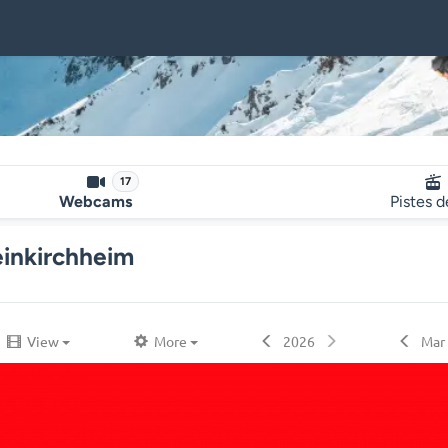
17
Webcams
Pistes d
einkirchheim