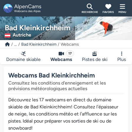
AlpenCams
Webcams des Alpes
RECHERCHE
FAVORIS
MENU
Bad Kleinkirchheim
Autriche
...
Bad Kleinkirchheim
Webcams
17
Domaine skiable
Webcams
Pistes de ski
Plus
Webcams Bad Kleinkirchheim
Consultez les conditions d'enneigement et les
prévisions météorologiques actuelles
Découvrez les 17 webcams en direct du domaine
skiable de Bad Kleinkirchheim! Consultez l’épaisseur
de neige, les conditions météo et l’affluence sur les
pistes. Idéal pour préparer vos sorties de ski ou de
snowboard!