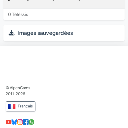
-
-
-
-
0 Téléskis
Images sauvegardées
© AlpenCams
2011-2026
Français