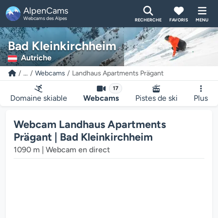
AlpenCams
Webcams des Alpes
RECHERCHE
FAVORIS
MENU
Bad Kleinkirchheim
Autriche
...
Webcams
Landhaus Apartments Prägant
17
Domaine skiable
Webcams
Pistes de ski
Plus
Webcam Landhaus Apartments
Prägant | Bad Kleinkirchheim
1090 m | Webcam en direct