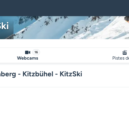
Ski
16
Webcams
Pistes d
erg - Kitzbühel - KitzSki