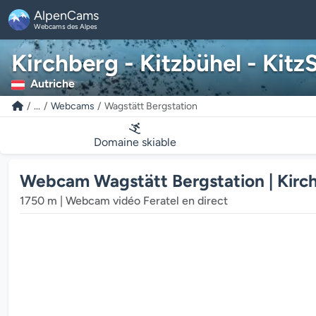
AlpenCams
Webcams des Alpes
Kirchberg - Kitzbühel - Kitz
Autriche
...
Webcams
Wagstätt Bergstation
Domaine skiable
Webcam Wagstätt Bergstation | Kirchb
1750 m | Webcam vidéo Feratel en direct