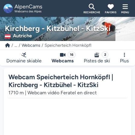
AlpenCams
Webcams des Alpes
RECHERCHE
FAVORIS
MENU
Kirchberg - Kitzbühel - KitzSki
Autriche
...
Webcams
Speicherteich Hornköpfl
16
2
Domaine skiable
Webcams
Pistes de ski
Plus
Webcam Speicherteich Hornköpfl |
Kirchberg - Kitzbühel - KitzSki
1710 m | Webcam vidéo Feratel en direct
 multimédia de la webcam charge...