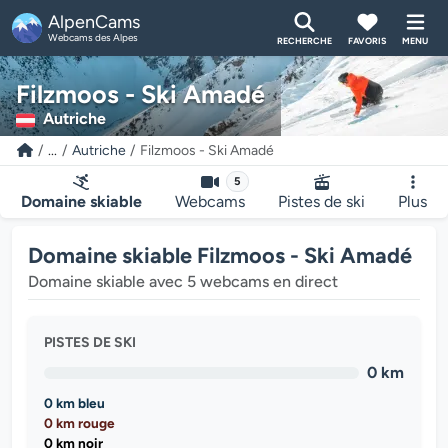
AlpenCams
Webcams des Alpes
RECHERCHE
FAVORIS
MENU
Filzmoos - Ski Amadé
Autriche
...
Autriche
Filzmoos - Ski Amadé
5
Domaine skiable
Webcams
Pistes de ski
Plus
Domaine skiable Filzmoos - Ski Amadé
Domaine skiable avec 5 webcams en direct
PISTES DE SKI
0 km
0 km bleu
0 km rouge
0 km noir