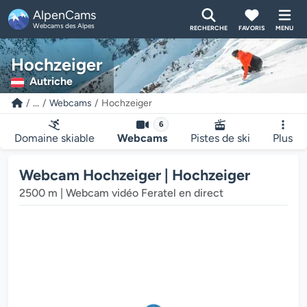
AlpenCams
Webcams des Alpes
RECHERCHE
FAVORIS
MENU
Hochzeiger
Autriche
...
Webcams
Hochzeiger
6
Domaine skiable
Webcams
Pistes de ski
Plus
Webcam Hochzeiger | Hochzeiger
2500 m | Webcam vidéo Feratel en direct
 multimédia de la webcam charge...