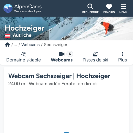
AlpenCams
Webcams des Alpes
RECHERCHE
FAVORIS
MENU
Hochzeiger
Autriche
...
Webcams
Sechszeiger
Le lecteur multimédia de la webcam charge...
6
Domaine skiable
Webcams
Pistes de ski
Plus
Webcam Sechszeiger | Hochzeiger
2400 m | Webcam vidéo Feratel en direct