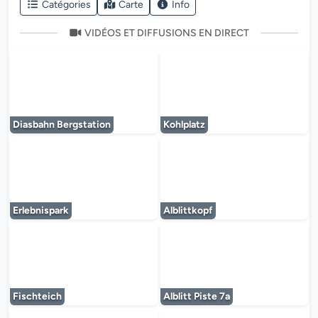
Catégories
Carte
Info
VIDÉOS ET DIFFUSIONS EN DIRECT
Le lecteur multimédia est en cours de chargem
Le lecteur multi
Diasbahn Bergstation
Kohlplatz
Le lecteur multimédia est en cours de chargem
Le lecteur multi
Erlebnispark
Alblittkopf
Le lecteur multimédia est en cours de chargem
Le lecteur multi
Fischteich
Alblitt Piste 7a