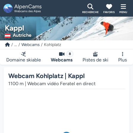
AlpenCams
Webcams des Alpes
RECHERCHE
FAVORIS
MENU
Kappl
Autriche
...
Webcams
Kohlplatz
8
Domaine skiable
Webcams
Pistes de ski
Plus
Webcam Kohlplatz | Kappl
1100 m | Webcam vidéo Feratel en direct
ur multimédia de la webcam charge...