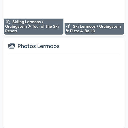
Le lecteur multimédia est en cours de chargem
Skiing Lermoos /
Grubigstein ⛷️ Tour of the Ski
Ski Lermoos / Grubigstein
Resort
⛷️ Piste 4-8a-10
Photos Lermoos
Grubigstein - Lermoos