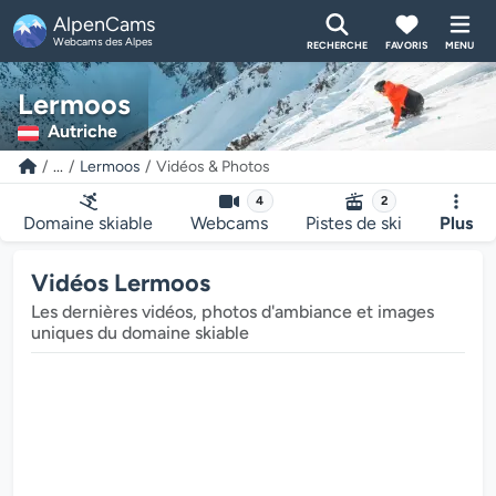
AlpenCams
Webcams des Alpes
RECHERCHE
FAVORIS
MENU
Lermoos
Autriche
...
Lermoos
Vidéos & Photos
4
2
Domaine skiable
Webcams
Pistes de ski
Plus
Vidéos Lermoos
Les dernières vidéos, photos d'ambiance et images
uniques du domaine skiable
Le lecteur multimédia est en cours de chargem
Le lecteur multi