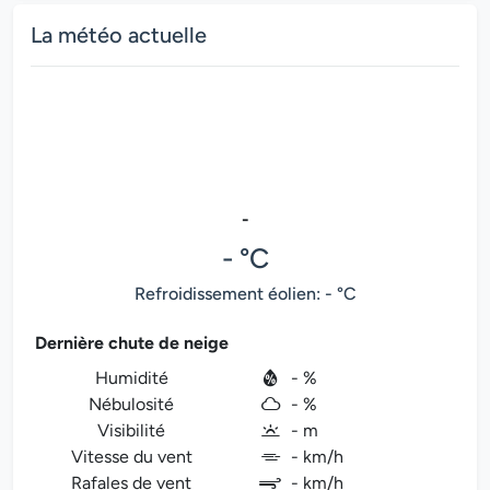
La météo actuelle
-
- °C
Refroidissement éolien: - °C
Dernière chute de neige
Humidité
- %
Nébulosité
- %
Visibilité
- m
Vitesse du vent
- km/h
Rafales de vent
- km/h