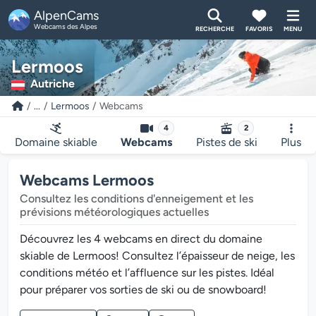
AlpenCams
Webcams des Alpes
RECHERCHE
FAVORIS
MENU
Lermoos
Autriche
...
Lermoos
Webcams
4
2
Domaine skiable
Webcams
Pistes de ski
Plus
Webcams Lermoos
Consultez les conditions d'enneigement et les
prévisions météorologiques actuelles
Découvrez les 4 webcams en direct du domaine
skiable de Lermoos! Consultez l’épaisseur de neige, les
conditions météo et l’affluence sur les pistes. Idéal
pour préparer vos sorties de ski ou de snowboard!