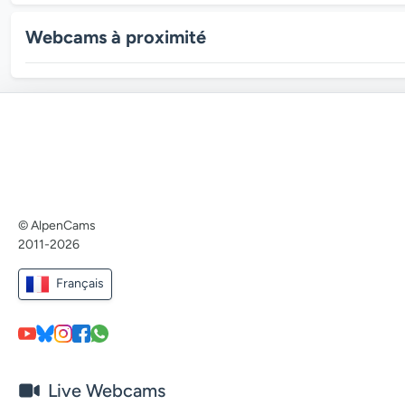
Webcams à proximité
© AlpenCams
2011-2026
Français
Live Webcams