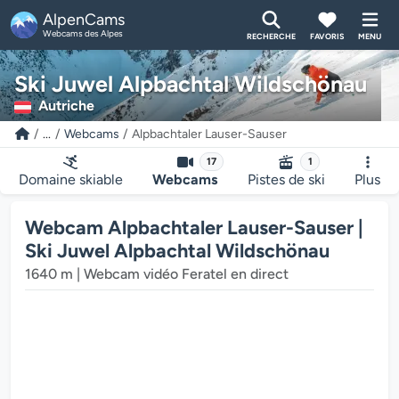
AlpenCams
Webcams des Alpes
RECHERCHE
FAVORIS
MENU
Ski Juwel Alpbachtal Wildschönau
Autriche
...
Webcams
Alpbachtaler Lauser-Sauser
17
1
Domaine skiable
Webcams
Pistes de ski
Plus
Webcam Alpbachtaler Lauser-Sauser |
Ski Juwel Alpbachtal Wildschönau
1640 m | Webcam vidéo Feratel en direct