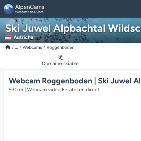
AlpenCams
Webcams des Alpes
Ski Juwel Alpbachtal Wilds
Autriche
...
Webcams
Roggenboden
Domaine skiable
Webcam Roggenboden | Ski Juwel Al
930 m | Webcam vidéo Feratel en direct