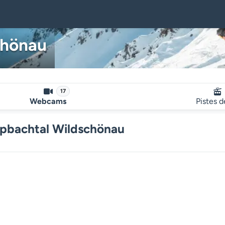
chönau
17
Webcams
Pistes d
pbachtal Wildschönau