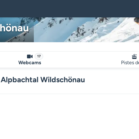
chönau
17
Webcams
Pistes d
 Alpbachtal Wildschönau