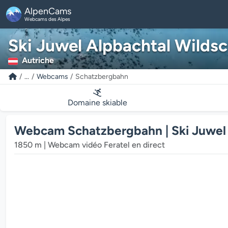
AlpenCams
Webcams des Alpes
Ski Juwel Alpbachtal Wilds
Autriche
...
Webcams
Schatzbergbahn
Domaine skiable
Webcam Schatzbergbahn | Ski Juwel
1850 m | Webcam vidéo Feratel en direct