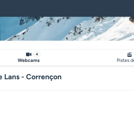
4
Webcams
Pistes d
e Lans - Corrençon