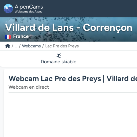
AlpenCams
Webcams des Alpes
Villard de Lans - Corrençon
France
...
Webcams
Lac Pre des Preys
Domaine skiable
Webcam Lac Pre des Preys | Villard d
Webcam en direct