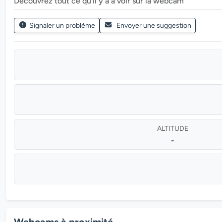
Découvrez tout ce qu’il y a à voir sur la webcam
Signaler un problème
Envoyer une suggestion
ALTITUDE
-
Webcams à proximité