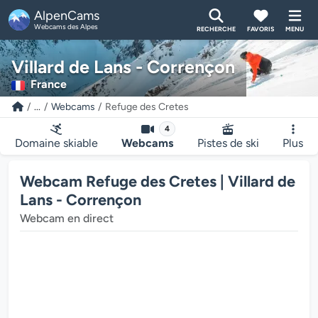
AlpenCams
Webcams des Alpes
RECHERCHE
FAVORIS
MENU
Villard de Lans - Corrençon
France
...
Webcams
Refuge des Cretes
4
Domaine skiable
Webcams
Pistes de ski
Plus
Webcam Refuge des Cretes | Villard de
Lans - Corrençon
Webcam en direct