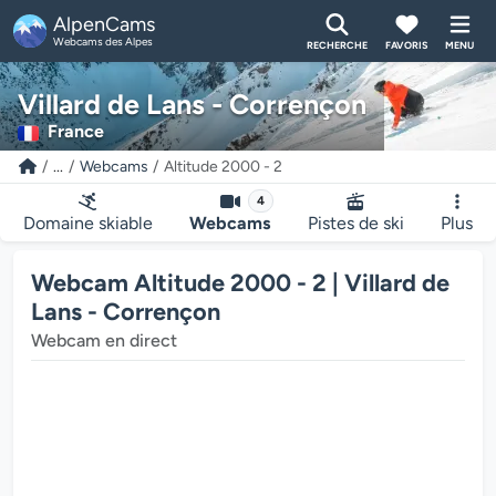
AlpenCams
Webcams des Alpes
RECHERCHE
FAVORIS
MENU
Villard de Lans - Corrençon
France
...
Webcams
Altitude 2000 - 2
4
Domaine skiable
Webcams
Pistes de ski
Plus
Webcam Altitude 2000 - 2 | Villard de
Lans - Corrençon
Webcam en direct