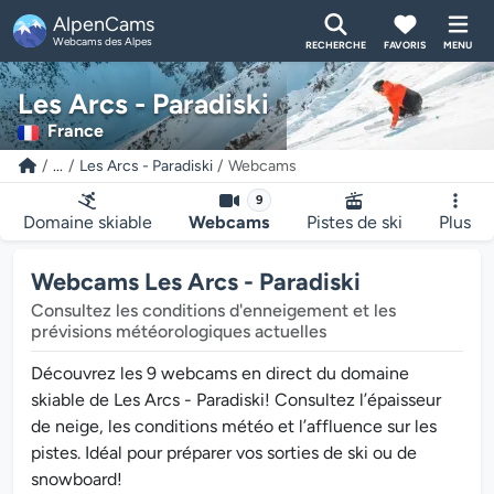
AlpenCams
Webcams des Alpes
RECHERCHE
FAVORIS
MENU
Les Arcs - Paradiski
France
...
Les Arcs - Paradiski
Webcams
9
Domaine skiable
Webcams
Pistes de ski
Plus
Webcams Les Arcs - Paradiski
Consultez les conditions d'enneigement et les
prévisions météorologiques actuelles
Découvrez les 9 webcams en direct du domaine
skiable de Les Arcs - Paradiski! Consultez l’épaisseur
de neige, les conditions météo et l’affluence sur les
pistes. Idéal pour préparer vos sorties de ski ou de
snowboard!