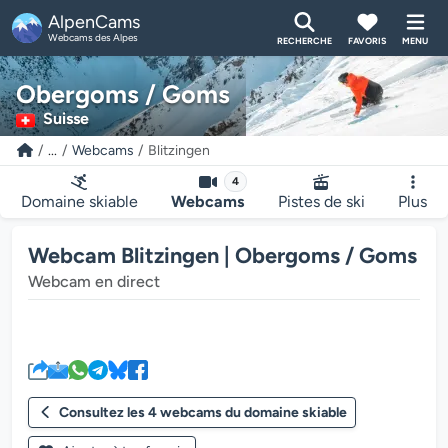
AlpenCams
Webcams des Alpes
RECHERCHE
FAVORIS
MENU
Obergoms / Goms
Suisse
...
Webcams
Blitzingen
4
Domaine skiable
Webcams
Pistes de ski
Plus
Webcam Blitzingen | Obergoms / Goms
Webcam en direct
Le lecteur multimédia de la we
Consultez les 4 webcams du domaine skiable