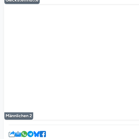
Glecksteinhütte
Le lecteur mul
Männlichen 2