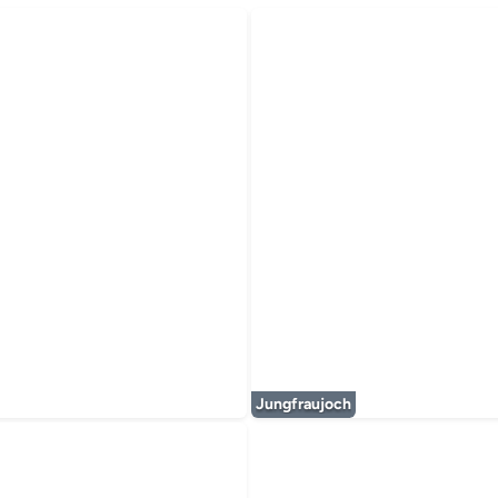
timédia est en cours de chargement...
Jungfraujoch