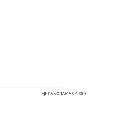
timédia est en cours de chargement...
PANORAMAS À 360°