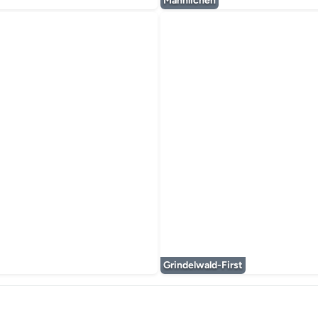
Männlichen
timédia est en cours de chargement...
Grindelwald-First