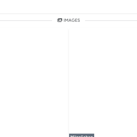
IMAGES
timédia est en cours de chargement...