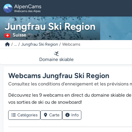
AlpenCams
Webcams des Alpes
Jungfrau Ski Region
Suisse
...
Jungfrau Ski Region
Webcams
Domaine skiable
Webcams Jungfrau Ski Region
Consultez les conditions d'enneigement et les prévisions 
Découvrez les 9 webcams en direct du domaine skiable de Ju
vos sorties de ski ou de snowboard!
Catégories
Carte
Info