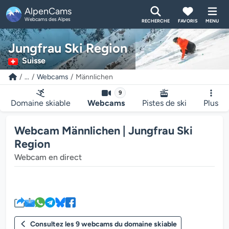
AlpenCams
Webcams des Alpes
RECHERCHE
FAVORIS
MENU
Jungfrau Ski Region
Suisse
...
Webcams
Männlichen
9
Domaine skiable
Webcams
Pistes de ski
Plus
Webcam Männlichen | Jungfrau Ski
Region
Webcam en direct
Le lecteur multimédia de la we
Consultez les 9 webcams du domaine skiable