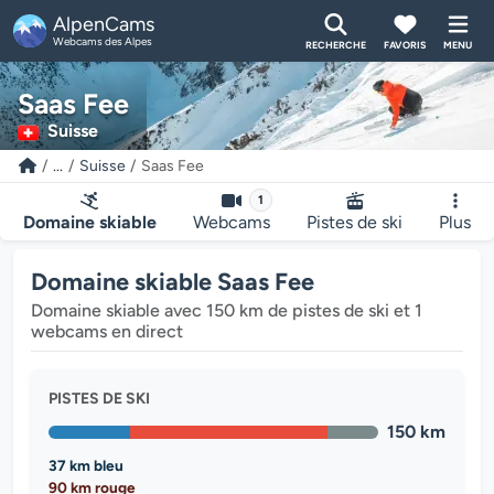
AlpenCams
Webcams des Alpes
RECHERCHE
FAVORIS
MENU
Saas Fee
Suisse
...
Suisse
Saas Fee
1
Domaine skiable
Webcams
Pistes de ski
Plus
Domaine skiable Saas Fee
Domaine skiable avec 150 km de pistes de ski et 1
webcams en direct
PISTES DE SKI
150 km
37 km bleu
90 km rouge