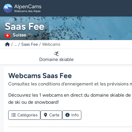
AlpenCams
Webcams des Alpes
Saas Fee
Suisse
...
Saas Fee
Webcams
Domaine skiable
Webcams Saas Fee
Consultez les conditions d'enneigement et les prévisions 
Découvrez les 1 webcams en direct du domaine skiable de Saa
de ski ou de snowboard!
Catégories
Carte
Info