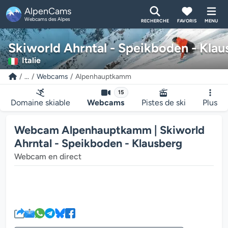
AlpenCams
Webcams des Alpes
RECHERCHE
FAVORIS
MENU
Skiworld Ahrntal - Speikboden - Klau
Italie
...
Webcams
Alpenhauptkamm
15
Domaine skiable
Webcams
Pistes de ski
Plus
Webcam Alpenhauptkamm | Skiworld
Ahrntal - Speikboden - Klausberg
Webcam en direct
Le lecteur multimédia de la we