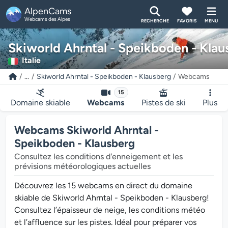
AlpenCams
Webcams des Alpes
RECHERCHE
FAVORIS
MENU
Skiworld Ahrntal - Speikboden - Klau
Italie
...
Skiworld Ahrntal - Speikboden - Klausberg
Webcams
15
Domaine skiable
Webcams
Pistes de ski
Plus
Webcams Skiworld Ahrntal -
Speikboden - Klausberg
Consultez les conditions d'enneigement et les
prévisions météorologiques actuelles
Découvrez les 15 webcams en direct du domaine
skiable de Skiworld Ahrntal - Speikboden - Klausberg!
Consultez l’épaisseur de neige, les conditions météo
et l’affluence sur les pistes. Idéal pour préparer vos