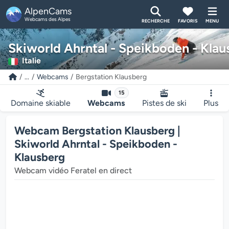
AlpenCams
Webcams des Alpes
RECHERCHE
FAVORIS
MENU
Skiworld Ahrntal - Speikboden - Klau
Italie
...
Webcams
Bergstation Klausberg
15
Domaine skiable
Webcams
Pistes de ski
Plus
Le lecteur multimédia de la webcam charge...
Webcam Bergstation Klausberg |
Skiworld Ahrntal - Speikboden -
Klausberg
Webcam vidéo Feratel en direct