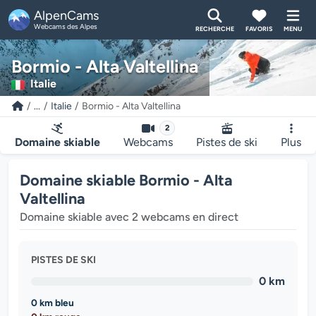
AlpenCams
Webcams des Alpes
RECHERCHE
FAVORIS
MENU
Bormio - Alta Valtellina
Italie
...
Italie
Bormio - Alta Valtellina
2
Domaine skiable
Webcams
Pistes de ski
Plus
Domaine skiable Bormio - Alta
Valtellina
Domaine skiable avec 2 webcams en direct
PISTES DE SKI
0 km
0 km bleu