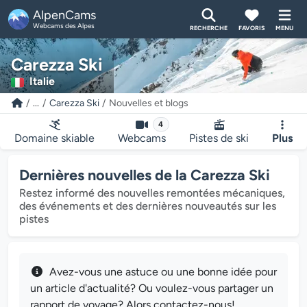
AlpenCams
Webcams des Alpes
RECHERCHE
FAVORIS
MENU
Carezza Ski
Italie
...
Carezza Ski
Nouvelles et blogs
4
Domaine skiable
Webcams
Pistes de ski
Plus
Dernières nouvelles de la Carezza Ski
Restez informé des nouvelles remontées mécaniques,
des événements et des dernières nouveautés sur les
pistes
Avez-vous une astuce ou une bonne idée pour
un article d'actualité? Ou voulez-vous partager un
rapport de voyage? Alors contactez-nous!