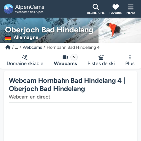
AlpenCams
Webcams des Alpes
RECHERCHE
FAVORIS
MENU
Oberjoch Bad Hindelang
Allemagne
...
Webcams
Hornbahn Bad Hindelang 4
5
Domaine skiable
Webcams
Pistes de ski
Plus
Webcam Hornbahn Bad Hindelang 4 |
Oberjoch Bad Hindelang
Webcam en direct