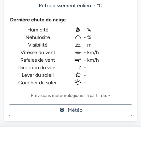
Refroidissement éolien: - °C
Dernière chute de neige
Humidité
- %
Nébulosité
- %
Visibilité
- m
Vitesse du vent
- km/h
Rafales de vent
- km/h
Direction du vent
-
Lever du soleil
-
Coucher de soleil
-
Prévisions météorologiques à partir de: -
Météo