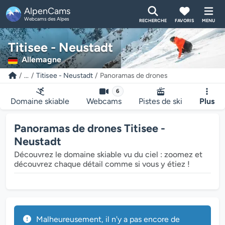
AlpenCams
Webcams des Alpes
RECHERCHE
FAVORIS
MENU
Titisee - Neustadt
Allemagne
...
Titisee - Neustadt
Panoramas de drones
6
Domaine skiable
Webcams
Pistes de ski
Plus
Panoramas de drones Titisee -
Neustadt
Découvrez le domaine skiable vu du ciel : zoomez et
découvrez chaque détail comme si vous y étiez !
Malheureusement, il n'y a pas encore de