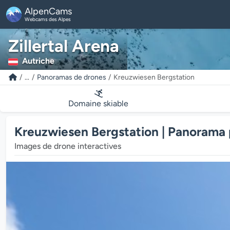
AlpenCams
Webcams des Alpes
Zillertal Arena
Autriche
...
Panoramas de drones
Kreuzwiesen Bergstation
Domaine skiable
Kreuzwiesen Bergstation | Panorama 
Images de drone interactives