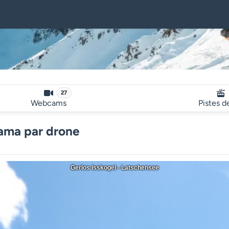
27
Webcams
Pistes d
rama par drone
Gerlos Isskogel - Latschensee