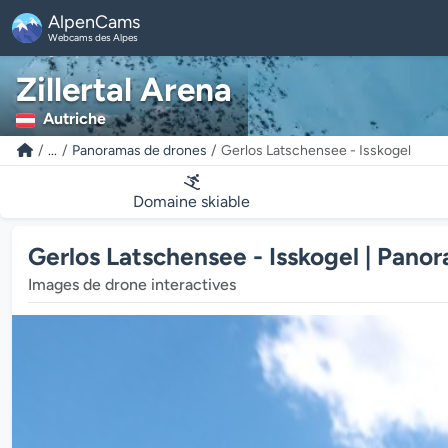
AlpenCams
Webcams des Alpes
Zillertal Arena
Autriche
...
Panoramas de drones
Gerlos Latschensee - Isskogel
Domaine skiable
Gerlos Latschensee - Isskogel | Pano
Images de drone interactives