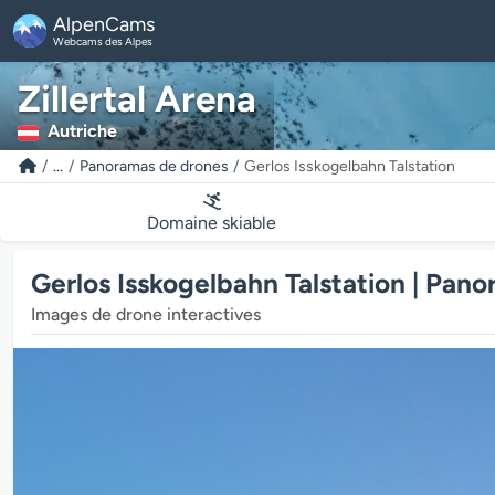
AlpenCams
Webcams des Alpes
Zillertal Arena
Autriche
...
Panoramas de drones
Gerlos Isskogelbahn Talstation
Domaine skiable
Gerlos Isskogelbahn Talstation | Pan
Images de drone interactives