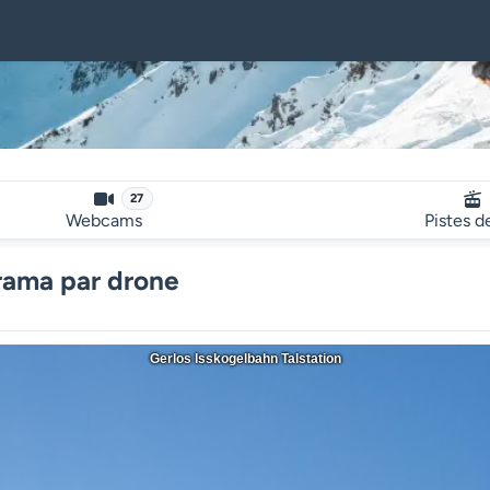
27
Webcams
Pistes d
orama par drone
Gerlos Isskogelbahn Talstation