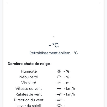
-
- °C
Refroidissement éolien: - °C
Dernière chute de neige
Humidité
- %
Nébulosité
- %
Visibilité
- m
Vitesse du vent
- km/h
Rafales de vent
- km/h
Direction du vent
-
Lever du soleil
-