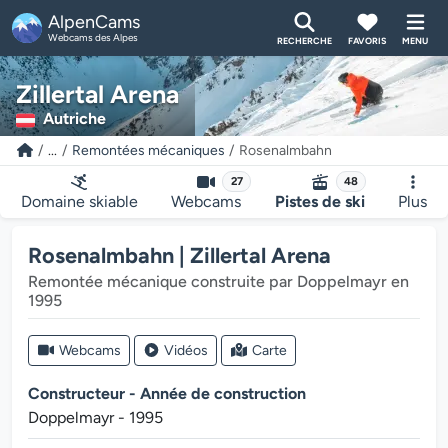
AlpenCams
Webcams des Alpes
RECHERCHE
FAVORIS
MENU
Zillertal Arena
Autriche
...
Remontées mécaniques
Rosenalmbahn
27
48
Domaine skiable
Webcams
Pistes de ski
Plus
Rosenalmbahn | Zillertal Arena
Remontée mécanique construite par Doppelmayr en
1995
Webcams
Vidéos
Carte
Constructeur - Année de construction
Doppelmayr - 1995